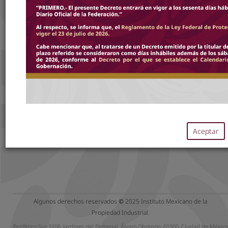
Al iniciar sesión declaro que he leído los
Términos y Condiciones
y nuestro
Aviso de
Privacidad.
Iniciar sesión
Crear cuenta
Aceptar
Algunos derechos reservados
©
2025 Instituto Mexicano de la
Propiedad Industrial.
Periférico Sur 3106, Jardines del Pedregal, Álvaro Obregón, 01900, Ciudad de México