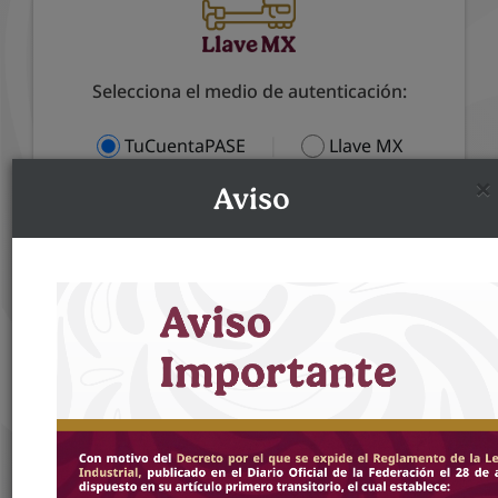
Selecciona el medio de autenticación:
|
TuCuentaPASE
Llave MX
×
Aviso
Correo electrónico
*
:
Contraseña
*
:
¿Olvidaste tu contraseña?
Recuperar cuenta PASE